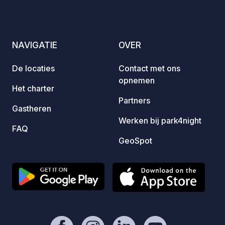
campings met terrassen, met
wine, 
adembenemende uitzichten voor
rafting.
iedereen.
NAVIGATIE
OVER
De locaties
Contact met ons
opnemen
Het charter
Partners
Gastheren
Werken bij park4night
FAQ
GeoSpot