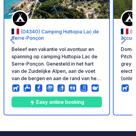
(04340) Camping Huttopia Lac de
(0
Serre-Ponçon
accuei
Beleef een vakantie vol avontuur en
Domain
spanning op camping Huttopia Lac de
Pitche
Serre-Ponçon. Genesteld in het hart
grey w
van de Zuidelijke Alpen, aan de voet
electr
van de bergen en aan de rand van het
(onlin
grootste kunstmatige meer van Europa,
stabil
strekt Camping Huttopia du Lac de
140m²
Serre-Ponçon zich uit over 19 hectare
BUFFET
Easy online booking
in deze natuurlijke omgeving aan het
restau
water. Tussen de fijne zandstranden en
buffet
de wilde baaien heten wij u welkom op
takeaw
9
55
4.1
★
Foto's
Commentaren
Beoordeling
deze uitzonderlijke plek, op prachtige
tourto