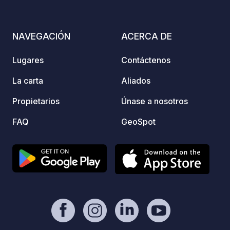
unas vistas impresionantes para todos.
(empan
piscina
NAVEGACIÓN
ACERCA DE
Lugares
Contáctenos
La carta
Aliados
Propietarios
Únase a nosotros
FAQ
GeoSpot