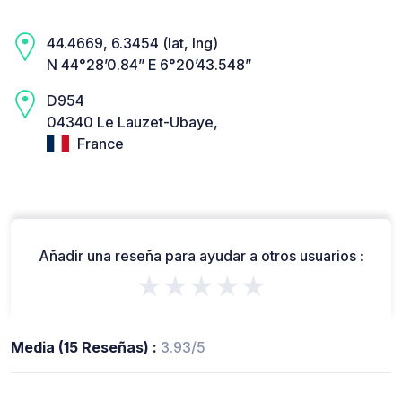
44.4669, 6.3454 (lat, lng)
N 44°28’0.84” E 6°20’43.548”
D954
04340 Le Lauzet-Ubaye,
France
Añadir una reseña para ayudar a otros usuarios :
★★★★★
Media (15 Reseñas) :
3.93/5