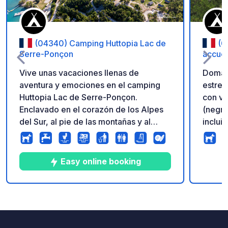
(04340) Camping Huttopia Lac de
(0
Serre-Ponçon
accuei
Vive unas vacaciones llenas de
Domain
aventura y emociones en el camping
estrel
Huttopia Lac de Serre-Ponçon.
con va
Enclavado en el corazón de los Alpes
(negra
del Sur, al pie de las montañas y al
inclui
borde del lago artificial más grande de
online
Europa, el Camping Huttopia du Lac de
parcel
Serre-Ponçon ocupa 19 hectáreas en
estabi
Easy online booking
este entorno natural junto al agua. Entre
DE RA
sus playas de arena fina y sus calas
tempor
salvajes, te damos la bienvenida a este
con bu
9
55
4.1
★
Fotos
Comentarios
Calificación
lugar excepcional, en maravillosos
produc
campings con terrazas, que ofrecen
para ll