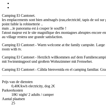
Camping El Cantonet.
les emplacements sont bien aménagés (eau,electricité, tapis de sol sur 
point faible la robinetterie ..
mais ...le panorama est à couper le souffle !
l'atout majeur est le site magnifique des montagnes abruptes encore enn
au village restera une grande satisfaction.
Camping El Cantonet - Warm welcome at the family campsite. Large sha
room with tv.
Camping El Cantonet - Herzlich willkommen auf dem Familiencamping
mit Swimmingpool und großem Wohnzimmer mit Fernseher.
Camping El Cantonet - Cálida bienvenida en el camping familiar. Grand
Prijs van de diensten
0,40€/kwh electricity, dog 2€
Parkeerkosten
18€/ night/ 2 adults / camper
Aantal plaatsen
25