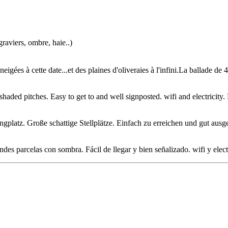
graviers, ombre, haie..)
eigées à cette date...et des plaines d'oliveraies à l'infini.La ballade d
ded pitches. Easy to get to and well signposted. wifi and electricity
platz. Große schattige Stellplätze. Einfach zu erreichen und gut au
es parcelas con sombra. Fácil de llegar y bien señalizado. wifi y elec