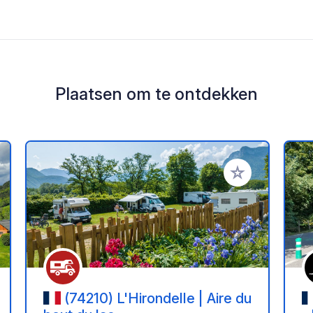
Plaatsen om te ontdekken
oe aan je favorieten
Voeg toe aan je 
(74210) L'Hirondelle | Aire du