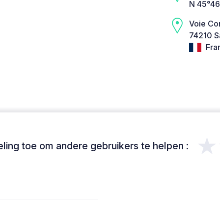
N 45°46
Voie C
74210 Sa
Fra
★
ing toe om andere gebruikers te helpen :