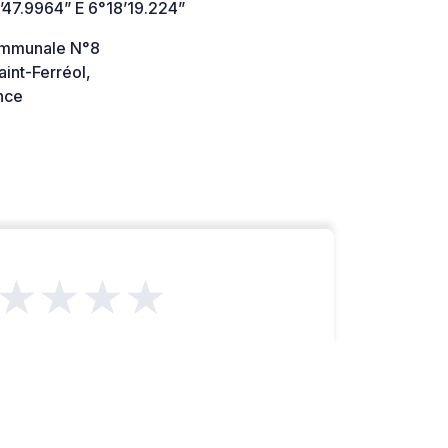
’47.9964” E 6°18’19.224”
ommunale N°8
int-Ferréol,
nce
★★★★