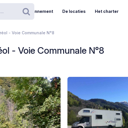
Abonnement
De locaties
Het charter
Zoeken
rréol - Voie Communale N°8
réol - Voie Communale N°8