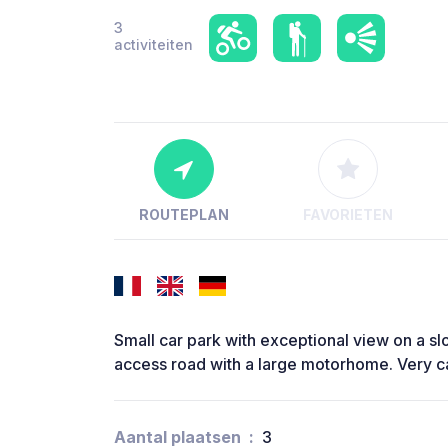
3
activiteiten
ROUTEPLAN
FAVORIETEN
Small car park with exceptional view on a s
access road with a large motorhome. Very c
Aantal plaatsen
3