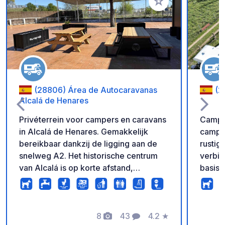
Voeg toe aan je fav
(28806) Área de Autocaravanas
(2
Alcalá de Henares
Privéterrein voor campers en caravans
Campe
in Alcalá de Henares. Gemakkelijk
camper
bereikbaar dankzij de ligging aan de
rusti
snelweg A2. Het historische centrum
verbin
van Alcalá is op korte afstand,
basisv
waardoor het een goede uitvalsbasis is
wifi, 
om deze UNESCO-werelderfgoedstad
vullen
te bezoeken. Het is tevens een
schadu
gunstige locatie voor een bezoek aan
8
43
4.2
★
Pracht
Foto's
Commentaren
Beoordeling