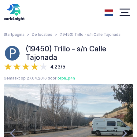
Startpagina
De locaties
(19450) Trillo - s/n Calle Tajonada
(19450) Trillo - s/n Calle
Tajonada
4.23/5
Gemaakt op 27.04.2016 door
orph_p4n