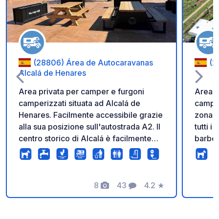
(28806) Área de Autocaravanas
(2
Alcalá de Henares
Area privata per camper e furgoni
Area s
camperizzati situata ad Alcalá de
camper
Henares. Facilmente accessibile grazie
zona t
alla sua posizione sull'autostrada A2. Il
tutti i
centro storico di Alcalá è facilmente
barbec
raggiungibile, il che la rende un'ottima
scaric
base per visitare questa città
per ma
Patrimonio dell'Umanità UNESCO. È
della 
inoltre in una posizione comoda per
8
43
4.2
★
luoghi
Foto
Commenti
Valutazione
raggiungere Madrid con i mezzi
e vicin
pubblici. L'area offre tutti i servizi
del Lozoya. Parcheg