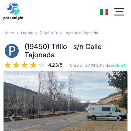
Home
Luoghi
(19450) Trillo - s/n Calle Tajonada
(19450) Trillo - s/n Calle
Tajonada
4.23/5
Creato il 27.04.2016 da
orph_p4n