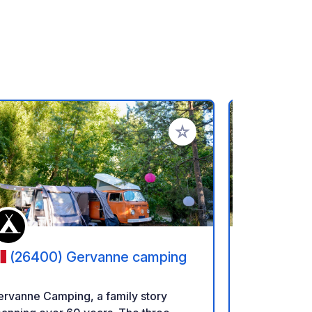
favorieten
Voeg toe aan je favorieten
(26400) Gervanne camping
(26110
rvanne Camping, a family story
Camping Les