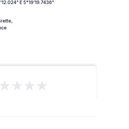
’12.024” E 5°19’19.7436”
rette,
nce
★★★★