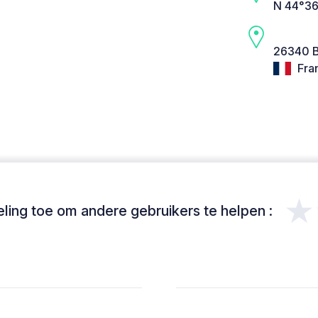
N 44°36
26340 B
Fra
★
ing toe om andere gebruikers te helpen :