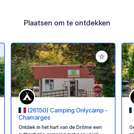
Plaatsen om te ontdekken
oe aan je favorieten
Voeg toe aan je 
(26150) Camping Onlycamp -
Chamarges
Ge
Ontdek in het hart van de Drôme een