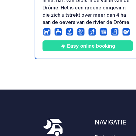
in het hart van Diois in de vallei van de
Drôme. Het is een groene omgeving
die zich uitstrekt over meer dan 4 ha
aan de oevers van de rivier de Drôme.
Easy online booking
10
5
4
★
Foto's
Commenta
Beoo
NAVIGATIE