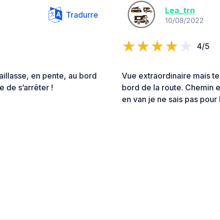
Lea_trn
Tradurre
10/08/2022
4/5
illasse, en pente, au bord
Vue extraordinaire mais te
 de s’arrêter !
bord de la route. Chemin e
en van je ne sais pas pour