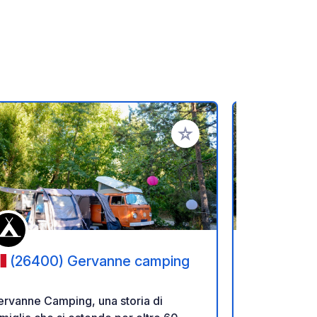
referiti
Aggiungi ai tuoi preferiti
(26400) Gervanne camping
(26110
rvanne Camping, una storia di
Camping Les 