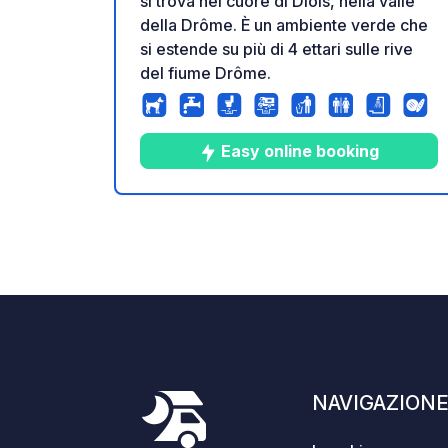
si trova nel cuore di Diois, nella valle
della Drôme. È un ambiente verde che
si estende su più di 4 ettari sulle rive
del fiume Drôme.
Easy online booking
10
5
4
★
Foto
Commenti
Valu
NAVIGAZION