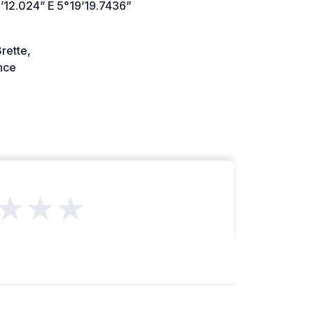
’12.024” E 5°19’19.7436”
rette,
nce
★★★