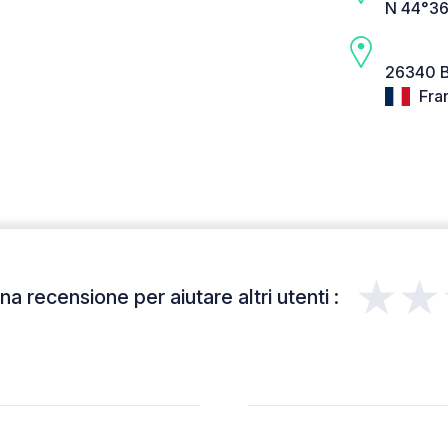
N 44°36
26340 B
Fra
★★
a recensione per aiutare altri utenti :