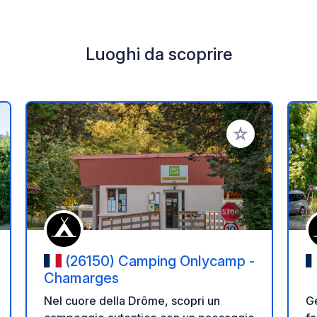
Luoghi da scoprire
i ai tuoi preferiti
Aggiungi ai tuoi p
(26150) Camping Onlycamp -
Chamarges
Ge
Nel cuore della Drôme, scopri un