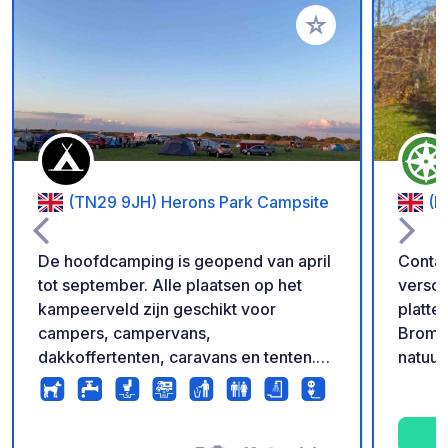
Voeg toe aan je fav
(TN29 9JH) Herons Park Campsite
(B
De hoofdcamping is geopend van april
Contant of P
tot september. Alle plaatsen op het
versch
kampeerveld zijn geschikt voor
platte
campers, campervans,
Broml
dakkoffertenten, caravans en tenten.
natuur
We hebben 29 elektrische en 22 niet-
buurt.
elektrische plaatsen. Er is een speeltuin
tussen
voor kinderen en een balgebied. We
van de