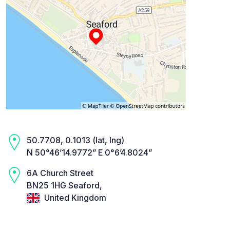
50.7708, 0.1013 (lat, lng)
N 50°46’14.9772” E 0°6’4.8024”
6A Church Street
BN25 1HG Seaford,
United Kingdom