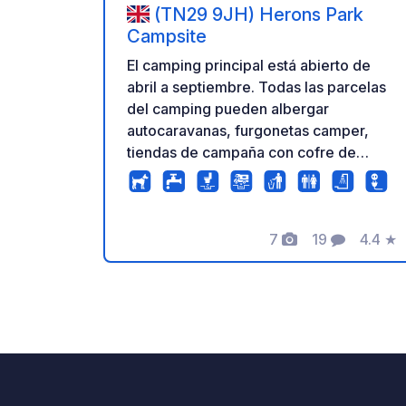
(TN29 9JH) Herons Park
Campsite
El camping principal está abierto de
abril a septiembre. Todas las parcelas
del camping pueden albergar
autocaravanas, furgonetas camper,
tiendas de campaña con cofre de
techo, caravanas y tiendas de
campaña. Disponemos de 29 parcelas
eléctricas y 22 no eléctricas. Hay un
7
19
4.4
★
parque de juegos para niños, así como
Fotos
Comentarios
Calific
una zona de juegos para pelotas.
Estamos cerca de Dover y Folkestone
para acceder al ferry y al túnel del
Canal. Somos un camping familiar con
un rostro amable que te dará la
bienvenida. Disponemos de fogatas
para alquilar con leña para mejorar tu