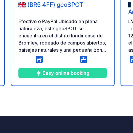
(BR5 4FF) geoSPOT
A
Efectivo o PayPal Ubicado en plena
L'
naturaleza, este geoSPOT se
To
encuentra en el distrito londinense de
12
Bromley, rodeado de campos abiertos,
el
paisajes naturales y una pequeña zona
as
boscosa cercana. Una parada rural
pl
tranquila, ideal para viajeros que
en
desean disfrutar de la naturaleza sin
Easy online booking
alejarse demasiado de Londres. La
ación
puerta de acceso suele estar abierta
(solo se cierra en casos excepcionales
4
3
5
★
Fotos
Comentarios
Calificación
de emergencia). El aparcamiento se
encuentra directamente sobre el
césped junto al camino rural. Tenga en
cuenta que el terreno puede
ablandarse tras fuertes lluvias; en