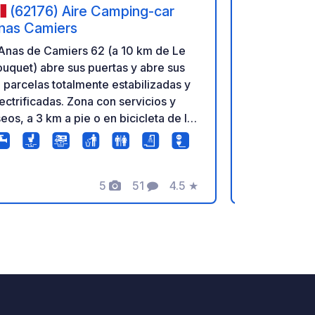
(62176) Aire Camping-car
(6278
nas Camiers
- Camping
Anas de Camiers 62 (a 10 km de Le
Lovers of n
uquet) abre sus puertas y abre sus
and fresh se
 parcelas totalmente estabilizadas y
Camping de L
ectrificadas. Zona con servicios y
you've ever
eos, a 3 km a pie o en bicicleta de la
gentle murm
aya. Todas las tiendas se encuentran
song of the 
 las inmediaciones.
the right pla
heart of natu
5
51
4.5
★
the English 
Fotos
Comentarios
Calificación
from Le Tou
Paris), betw
you have to 
enjoy an aut
feet in the 
laze around 
outdoor acti