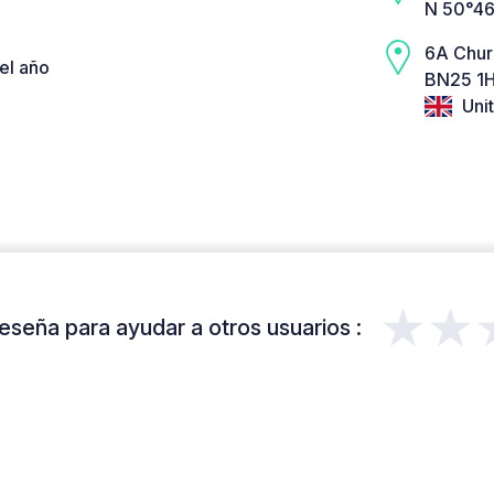
N 50°46
6A Chur
el año
BN25 1H
Uni
★★
eseña para ayudar a otros usuarios :