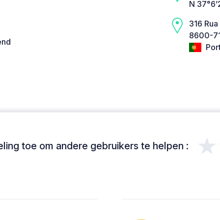
N 37°6’
316 Rua
8600-71
end
Por
★
ing toe om andere gebruikers te helpen :