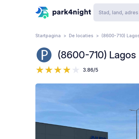
Startpagina
De locaties
(8600-710) Lagos
(8600-710) Lagos 
3.86/5