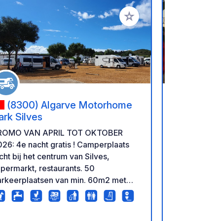
favorieten
Voeg toe aan je favorieten
(8300) Algarve Motorhome
(8400-
Park Silves
Storchenn
ROMO VAN APRIL TOT OKTOBER
Pitch in the
26: 4e nacht gratis ! Camperplaats
Experience pu
cht bij het centrum van Silves,
Surrounded 
permarkt, restaurants. 50
Centrally lo
arkeerplaatsen van min. 60m2 met
– Authentic
ektrische aansluiting, water, warme
Friendly, he
uches, gratis wifi, was en
short- and 
oogmachines, afvalrecycling,
are welcome