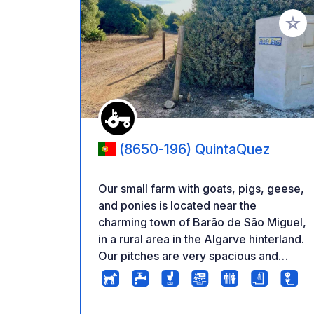
Voeg t
(8650-196) QuintaQuez
Our small farm with goats, pigs, geese,
and ponies is located near the
charming town of Barão de São Miguel,
in a rural area in the Algarve hinterland.
Our pitches are very spacious and
separated by bushes and lush
greenery. Each pitch has an electricity
connection. The lovely town of Lagos