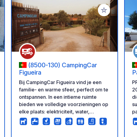
oe aan je favorieten
Voeg toe aan je 
(8500-130) CampingCar
Figueira
Bij CampingCar Figueira vind je een
P
familie- en warme sfeer, perfect om te
20
ontspannen. In een intieme ruimte
di
bieden we volledige voorzieningen op
su
elke plaats: elektriciteit, water,
p
afvalwaterafvoer en gratis toegang tot
el
de sanitaire voorzieningen. Er is een
do
speeltuin voor de kinderen, terwijl de
dr