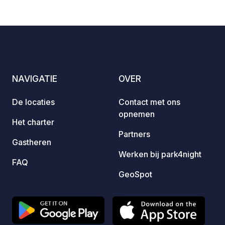
€ 5 extra per dag. Reserveer online via
Toilet
onze website of telefonisch om uw
beheer
plek te garanderen en het inchecken te
Barbe
vergemakkelijken.
Afwasb
toege
NAVIGATIE
OVER
De locaties
Contact met ons
opnemen
Het charter
Partners
Gastheren
Werken bij park4night
FAQ
GeoSpot