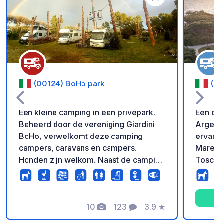
Voeg toe aan je fav
(00124) BoHo park
(5
Een kleine camping in een privépark.
Een ca
Beheerd door de vereniging Giardini
Argent
BoHo, verwelkomt deze camping
ervari
campers, caravans en campers.
Maremm
Honden zijn welkom. Naast de camping
Tosca
is een speeltuin voor alle leeftijden met
ideale
een barbecue. Gratis wifi, toiletten,
verblij
douches en wasmachines zijn
42.508676
beschikbaar. Elektrische aansluitingen
10
123
3.9
★
zijn in
Foto's
Commentaren
Beoordeling
voor uw camper zijn beschikbaar voor
Stroom