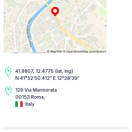
41.8807, 12.4775 (lat, lng)
N 41°52’50.412” E 12°28’39”
129 Via Marmorata
00153 Roma,
Italy