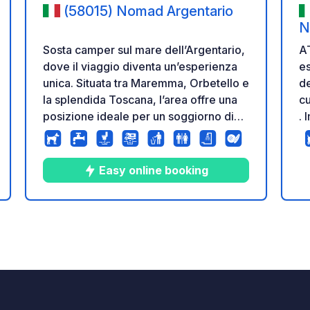
(58015) Nomad Argentario
N
Sosta camper sul mare dell’Argentario,
ATTE
dove il viaggio diventa un’esperienza
esperi
unica. Situata tra Maremma, Orbetello e
de
la splendida Toscana, l’area offre una
cu
posizione ideale per un soggiorno di
. Immerso nel cuore della Maremma
relax e natura. GPS : 42.508676,
To
11.194489 Tutti i servizi sono inclusi nel
un
prezzo: Attacco elettrico Camper
tr
Easy online booking
service Servizi igienici con docce
autentic
zione
calde Custode 24/7 Area picnic Parco
Am
giochi Barbecue Set di cortesia Lavelli
id
15
107
4
★
Foto
Commenti
Valutazione
per stoviglie Wi-Fi Animali domestici
o l'om
ammessi Doccia per cani
p
m
ma
occhi. Pro