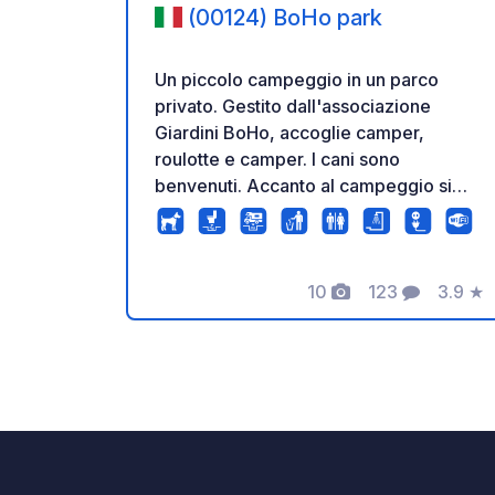
(00124) BoHo park
Un piccolo campeggio in un parco
privato. Gestito dall'associazione
Giardini BoHo, accoglie camper,
roulotte e camper. I cani sono
benvenuti. Accanto al campeggio si
trova un parco giochi per tutte le età
con barbecue. Sono disponibili Wi-Fi
gratuito, servizi igienici, docce e
lavatrici. Gli allacciamenti elettrici per il
10
123
3.9
★
Foto
Commenti
Valuta
camper sono disponibili con un
supplemento di 5 € al giorno. Prenotate
online sul nostro sito web o
telefonicamente per garantirvi il posto
e facilitare il check-in.