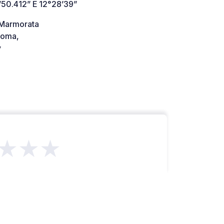
’50.412” E 12°28’39”
 Marmorata
Roma,
y
★★★