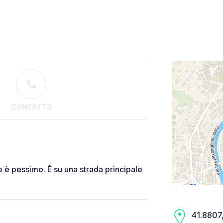
CONTATTO
te è pessimo. È su una strada principale
41.8807,