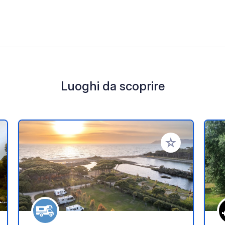
Luoghi da scoprire
i ai tuoi preferiti
Aggiungi ai tuoi p