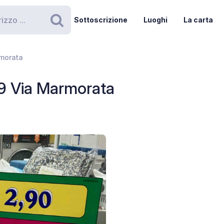
Sottoscrizione
Luoghi
La carta
Ricerca
rmorata
9 Via Marmorata