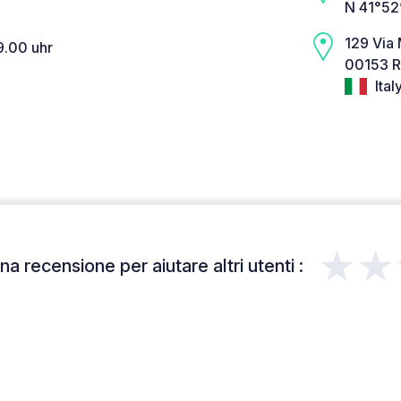
N 41°52
129 Via
9.00 uhr
00153 
Ital
★★
a recensione per aiutare altri utenti :