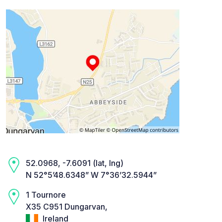
52.0968, -7.6091 (lat, lng)
N 52°5’48.6348” W 7°36’32.5944”
1 Tournore
X35 C951 Dungarvan,
Ireland