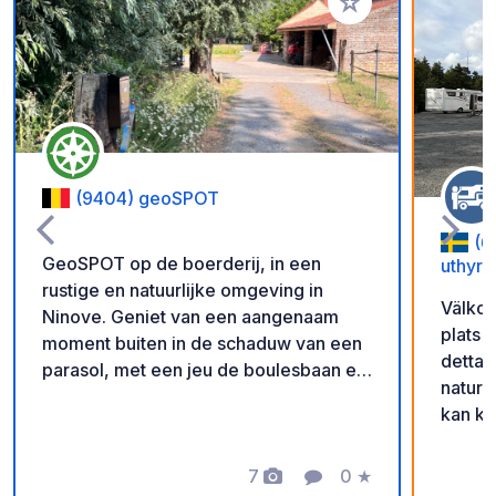
Voeg toe aan je fav
(9404) geoSPOT
(6
GeoSPOT op de boerderij, in een
uthyrn
rustige en natuurlijke omgeving in
Välkom
Ninove. Geniet van een aangenaam
plats 
moment buiten in de schaduw van een
detta 
parasol, met een jeu de boulesbaan en
natur 
ponyritjes voor de kinderen. Een ideale
kan ko
plek voor een ontspannen vakantie.
scanna
Met dank aan de eigenaar voor het
får ni
delen van deze geoSPOT! :)
7
0
★
Foto's
Commentaar
Beoordeling
in. Gl