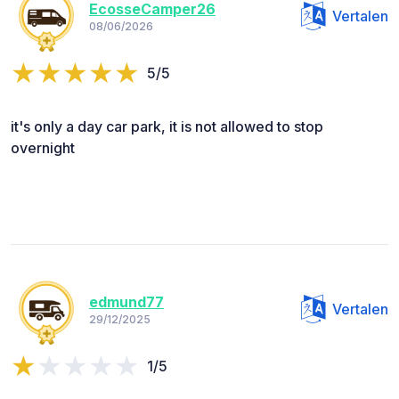
EcosseCamper26
Vertalen
08/06/2026
5/5
it's only a day car park, it is not allowed to stop
overnight
edmund77
Vertalen
29/12/2025
1/5