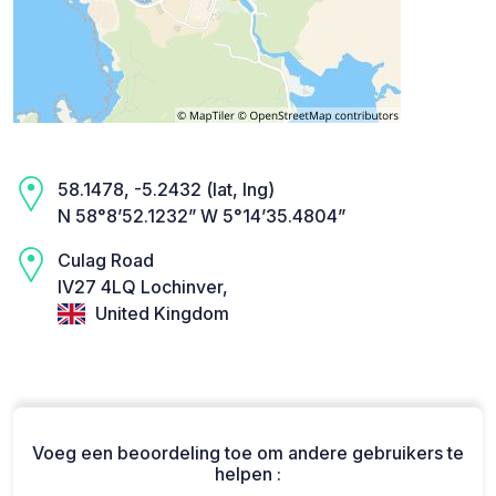
58.1478, -5.2432 (lat, lng)
N 58°8’52.1232” W 5°14’35.4804”
Culag Road
IV27 4LQ Lochinver,
United Kingdom
Voeg een beoordeling toe om andere gebruikers te
helpen :