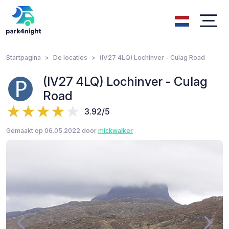
Startpagina
De locaties
(IV27 4LQ) Lochinver - Culag Road
(IV27 4LQ) Lochinver - Culag
Road
3.92/5
Gemaakt op 06.05.2022 door
mickwalker