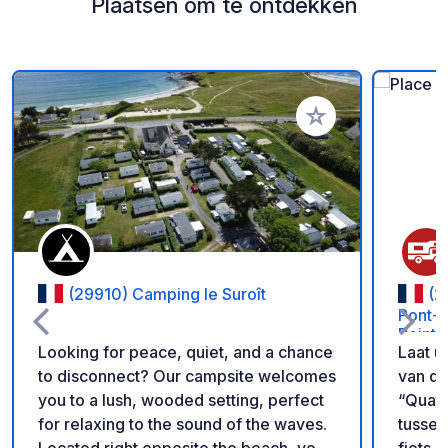
Plaatsen om te ontdekken
Voeg toe aan je fav
(29910) Camping le Suroît
(2
Pont-A
Peintr
Looking for peace, quiet, and a chance
Laat u
to disconnect? Our campsite welcomes
van de
you to a lush, wooded setting, perfect
“Quatr
for relaxing to the sound of the waves.
tussen