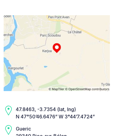
47.8463, -3.7354 (lat, lng)
N 47°50’46.6476” W 3°44’7.4724”
Gueric
29340 Riec-sur-Bélon,