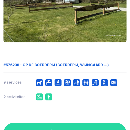
#576239 - OP DE BOERDERIJ (BOERDERIJ, WIJNGAARD ...)
9 services
2 activiteiten