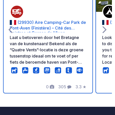
(29930) Aire Camping-Car Park de
(2
Pont-Aven (Finistère) – Cité des
Peintres et Gorges de l'Aven
Laat u betoveren door het Bretagne
Lookin
van de kunstenaars! Bekend als de
to dis
“Quatre Vents”-locatie is deze groene
you to
tussenstop ideaal om te voet of per
for re
fiets de beroemde haven van Pont-
Locate
Aven, zijn kunstgalerijen, molens en de
will e
prachtige paden langs de rivier te
access
bereiken. De site biedt moderne
peace 
voorzieningen: vlakke en verharde
0
305
3.3
★
campe
Foto's
Commentaren
Beoordeling
standplaatsen,
elektriciteitsaansluitingen voor elke
camper, gratis wifi, een lozingspunt en
beveiligde 24/7 toegang via een