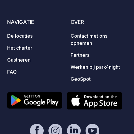
slagboom. Toegang tot het CAMPING-
CAR PARK-netwerk: €5, levenslang
geldig. Om realtime beschikbaarheid te
NAVIGATIE
OVER
bekijken en uw plaats te reserveren,
klik op de officiële link in het tabblad
De locaties
Contact met ons
“Contact / Website” van deze fiche!
opnemen
Het charter
Partners
Gastheren
Werken bij park4night
FAQ
GeoSpot