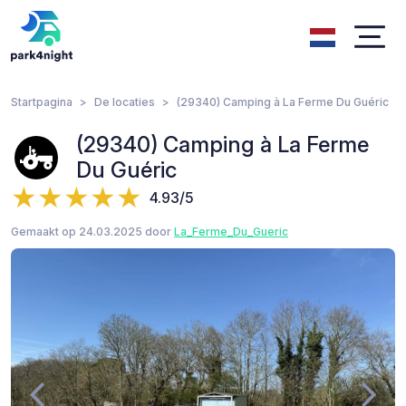
Startpagina
De locaties
(29340) Camping à La Ferme Du Guéric
(29340) Camping à La Ferme
Du Guéric
4.93/5
Gemaakt op 24.03.2025 door
La_Ferme_Du_Gueric