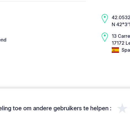
42.0532,
N 42°3’
13 Carre
end
17172 Le
Spa
★
ing toe om andere gebruikers te helpen :