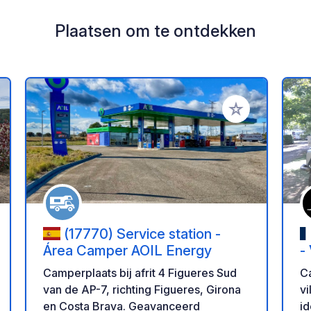
Plaatsen om te ontdekken
oe aan je favorieten
Voeg toe aan je 
(17770) Service station -
Área Camper AOIL Energy
-
Camperplaats bij afrit 4 Figueres Sud
Ca
van de AP-7, richting Figueres, Girona
vi
en Costa Brava. Geavanceerd
id