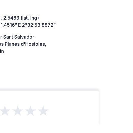
 2.5483 (lat, lng)
11.4516” E 2°32’53.8872”
r Sant Salvador
s Planes d'Hostoles,
in
★★★★