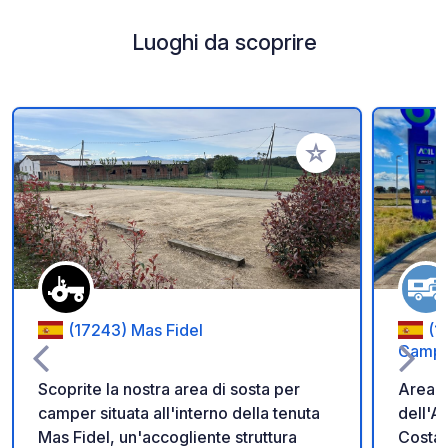
Luoghi da scoprire
Aggiungi ai tuoi pref
(17243) Mas Fidel
(1
Campe
Scoprite la nostra area di sosta per
Area C
camper situata all'interno della tenuta
dell'A
Mas Fidel, un'accogliente struttura
Costa 