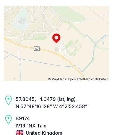
57.8045, -4.0479 (lat, lng)
N 57°48’16.128” W 4°2’52.458”
B9174
IV19 1NX Tain,
United Kingdom