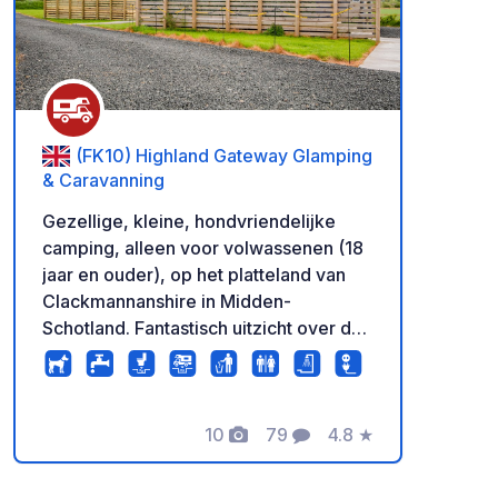
(FK10) Highland Gateway Glamping
& Caravanning
Gezellige, kleine, hondvriendelijke
camping, alleen voor volwassenen (18
jaar en ouder), op het platteland van
Clackmannanshire in Midden-
Schotland. Fantastisch uitzicht over de
heuvels van Ochil en het boerenland.
Onze 8 grote, verharde staanplaatsen
zijn het hele jaar geopend (behalve in
januari) en hebben privéwater, een
10
79
4.8
★
Foto's
Commentaren
Beoordeling
afvoer voor grijs water en een
elektriciteitsaansluiting op elke plaats.