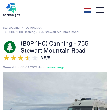
Startpagina
De locaties
(B0P 1H0) Canning - 755 Stewart Mountain Road
(B0P 1H0) Canning - 755
Stewart Mountain Road
3.5/5
Gemaakt op 16.09.2021 door
Lemonnierjp