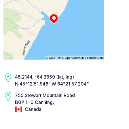
45.2144, -64.3659 (lat, lng)
N 45°12’51.948” W 64°21’57.204”
755 Stewart Mountain Road
B0P 1H0 Canning,
Canada