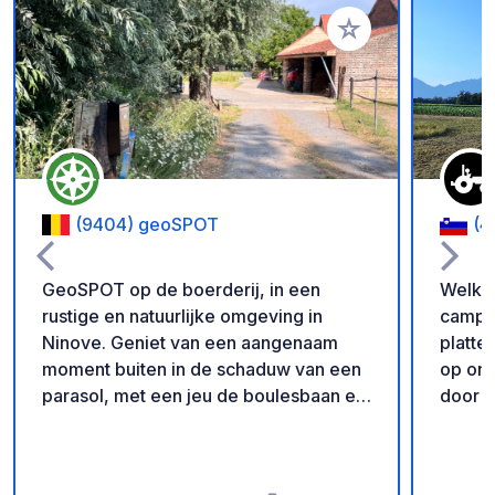
Voeg toe aan je fav
(9404) geoSPOT
(4
GeoSPOT op de boerderij, in een
Welkom
rustige en natuurlijke omgeving in
camper
Ninove. Geniet van een aangenaam
platteland Geniet van een
moment buiten in de schaduw van een
op onz
parasol, met een jeu de boulesbaan en
door n
ponyritjes voor de kinderen. Een ideale
leven.
plek voor een ontspannen vakantie.
en op 
Met dank aan de eigenaar voor het
kippen