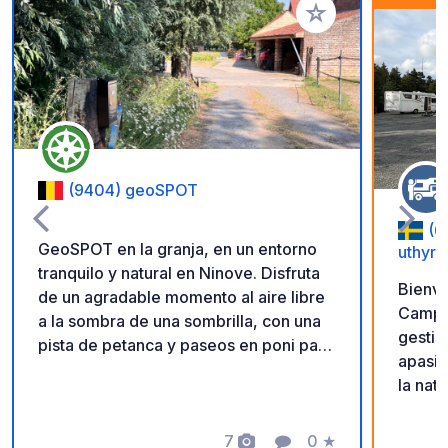
Añadir a tus favorito
(9404) geoSPOT
(6
GeoSPOT en la granja, en un entorno
uthyrn
tranquilo y natural en Ninove. Disfruta
Bienve
de un agradable momento al aire libre
Camping. Nosotros
a la sombra de una sombrilla, con una
gestio
pista de petanca y paseos en poni para
apasio
niños. Un lugar ideal para una escapada
la nat
relajante. ¡Gracias al propietario por
personalizada. L
compartir este geoSPOT! :)
una al
Recordatorio: - Recuerde registrar el
7
0
★