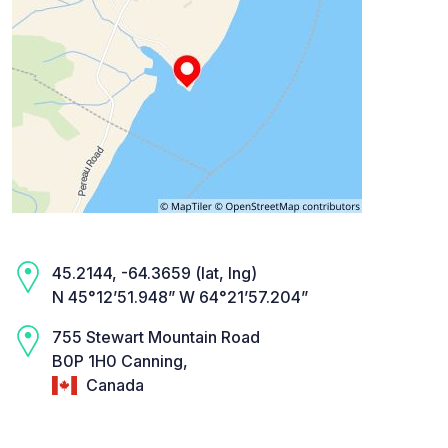
45.2144, -64.3659 (lat, lng)
N 45°12’51.948” W 64°21’57.204”
755 Stewart Mountain Road
B0P 1H0 Canning,
Canada