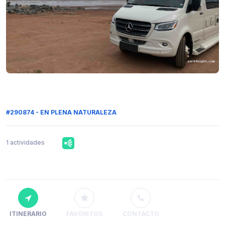
#290874 - EN PLENA NATURALEZA
1 actividades
ITINERARIO
FAVORITOS
CONTACTO