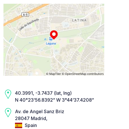
40.3991, -3.7437 (lat, lng)
N 40°23’56.8392” W 3°44’37.4208”
Av. de Angel Sanz Briz
28047 Madrid,
Spain