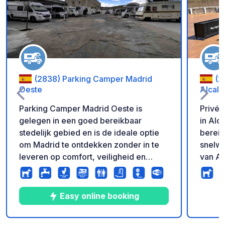
Voeg toe aan je fav
(2838) Parking Camper Madrid
(2
Oeste
Alcalá
Parking Camper Madrid Oeste is
Privét
gelegen in een goed bereikbaar
in Alc
stedelijk gebied en is de ideale optie
bereik
om Madrid te ontdekken zonder in te
snelweg A2. Het h
leveren op comfort, veiligheid en
van Al
gemoedsrust. U vindt er alles wat u
waardo
nodig heeft: supermarkten, bars,
om de
restaurants, benzinestations, parken en
te bez
Easy online booking
tuinen. Uitstekende
gunsti
openbaarvervoersverbindingen: metro
Madrid