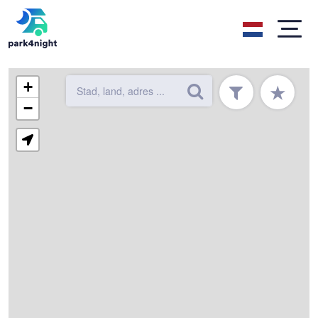
+
★
−