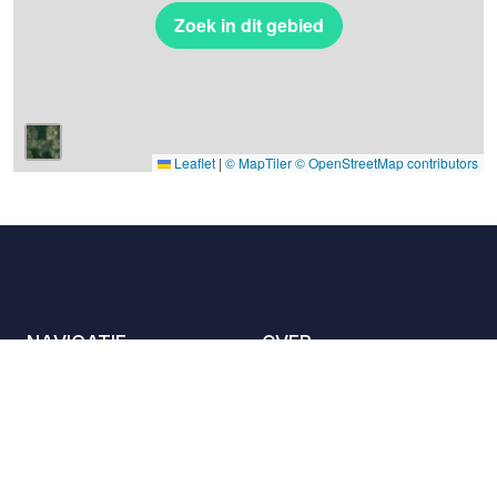
Zoek in dit gebied
Leaflet
|
© MapTiler
© OpenStreetMap contributors
NAVIGATIE
OVER
De locaties
Contact met ons
opnemen
Het charter
Partners
Gastheren