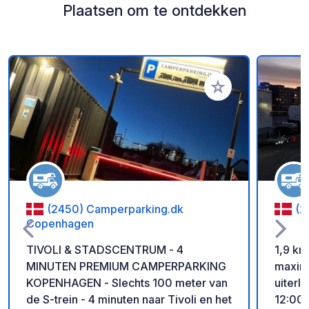
Plaatsen om te ontdekken
Voeg toe aan je fav
(2450) Camperparking.dk
(2
Copenhagen
TIVOLI & STADSCENTRUM - 4
1,9 km naar T
MINUTEN PREMIUM CAMPERPARKING
maximaal
KOPENHAGEN - Slechts 100 meter van
uiterl
de S-trein - 4 minuten naar Tivoli en het
12:00 uur. De camping l