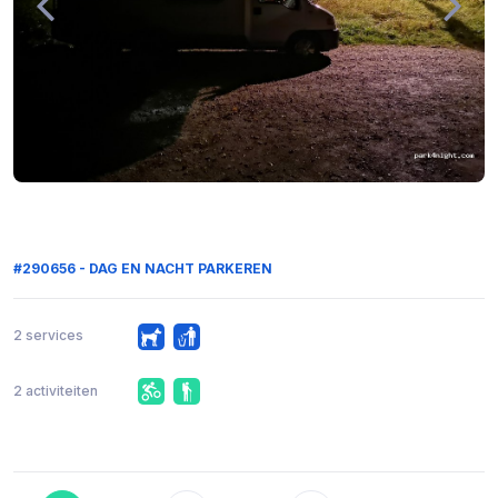
#290656 - DAG EN NACHT PARKEREN
2 services
2 activiteiten