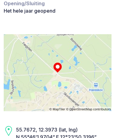
Opening/Sluiting
Het hele jaar geopend
55.7672, 12.3973 (lat, lng)
N 55°46’1.9704” E 12°23’50.3196”