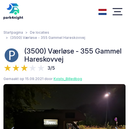
Startpagina
De locaties
(3500) Værløse - 355 Gammel Hareskovvej
(3500) Værløse - 355 Gammel
Hareskovvej
3/5
Gemaakt op 15.09.2021 door
Kvists_Billedbog