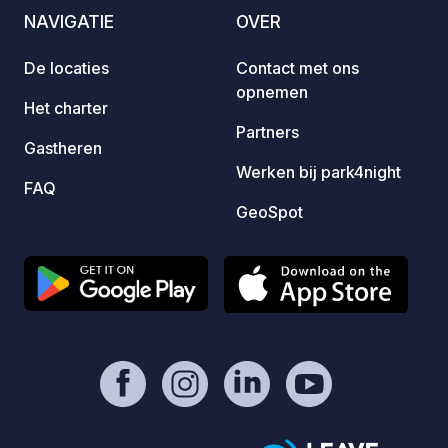
cipres
NAVIGATIE
OVER
smal; 
Laure-
De locaties
Contact met ons
en toi
opnemen
binnen
Het charter
De twe
Partners
Gastheren
aan de
Werken bij park4night
de park
FAQ
drinkb
GeoSpot
aankoo
een ch
geen 
in de k