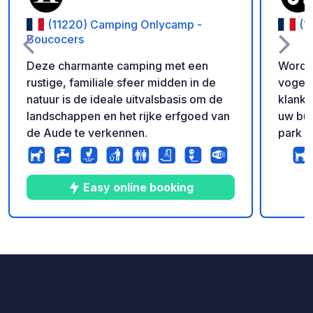
(11220) Camping Onlycamp -
(1
Boucocers
Deze charmante camping met een
Word 
rustige, familiale sfeer midden in de
vogels
natuur is de ideale uitvalsbasis om de
klanke
landschappen en het rijke erfgoed van
uw bus
de Aude te verkennen.
park e
moment
biolog
en ont
Easy online booking
staanp
ontde
rondle
9
44
4.6
★
Foto's
Commentaren
Beoordeling
bieden pr
inform
bereik
gaat u