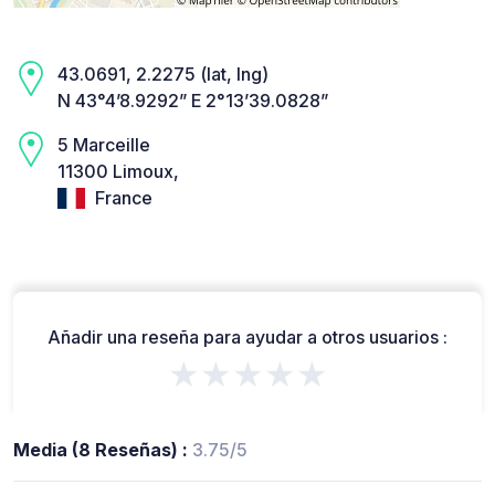
43.0691, 2.2275 (lat, lng)
N 43°4’8.9292” E 2°13’39.0828”
5 Marceille
11300 Limoux,
France
Añadir una reseña para ayudar a otros usuarios :
★★★★★
Media (8 Reseñas) :
3.75/5