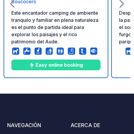
Boucocers
Este encantador camping de ambiente
Despie
tranquilo y familiar en plena naturaleza
la paz 
es el punto de partida ideal para
el son
explorar los paisajes y el rico
furgon
patrimonio del Aude.
parque
moment
nuestr
pícnic
Easy online booking
parcel
vinos?
te ofrece
9
44
4.6
★
Fotos
Comentarios
Calificación
adicio
parcel
Laure,
cruz y
cuidad
NAVEGACIÓN
ACERCA DE
estrec