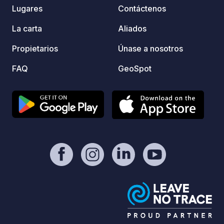
Villen
Lugares
Contáctenos
encuen
edific
La carta
Aliados
situad
Propietarios
Únase a nosotros
parque
dispon
FAQ
GeoSpot
seto. 
realiz
acepta
cobert