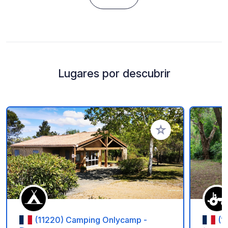
Lugares por descubrir
Añadir a tus favorito
(11220) Camping Onlycamp -
(1