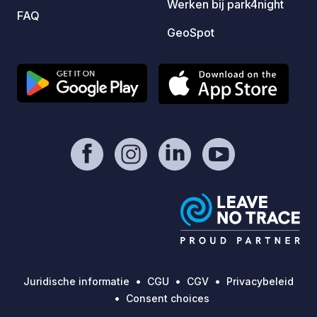
Werken bij park4night
gemar
FAQ
uitzic
GeoSpot
heeft 
aircon
energi
niet toegest
voorzie
inbegr
slang 
aan be
het le
afwasb
Snelle 
campin
voor r
campin
daardo
Juridische informatie
CGU
CGV
Privacybeleid
tussen
Consent choices
300 me