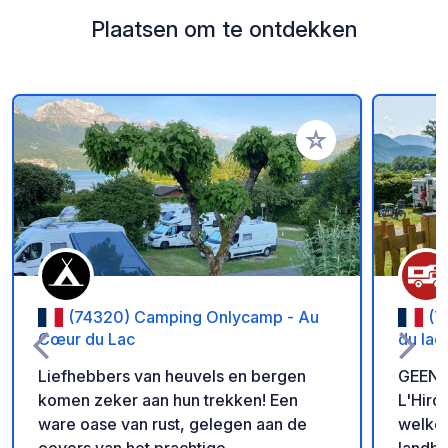
Plaatsen om te ontdekken
Voeg toe aan je fav
(74320) Camping Onlycamp - Au
(7
Cœur du Lac
du lac
Liefhebbers van heuvels en bergen
GEEN 
komen zeker aan hun trekken! Een
L'Hiro
ware oase van rust, gelegen aan de
welko
oevers van het prachtige
landbo