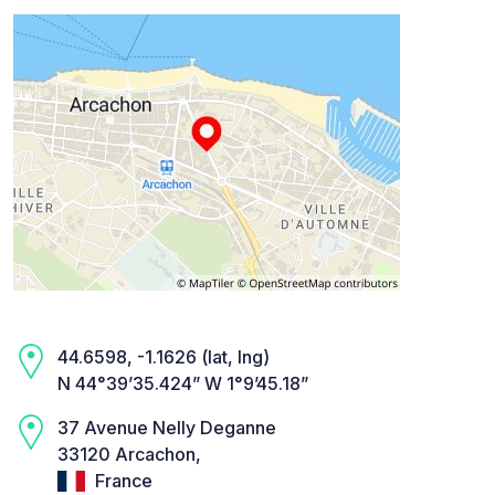
44.6598, -1.1626 (lat, lng)
N 44°39’35.424” W 1°9’45.18”
37 Avenue Nelly Deganne
33120 Arcachon,
France