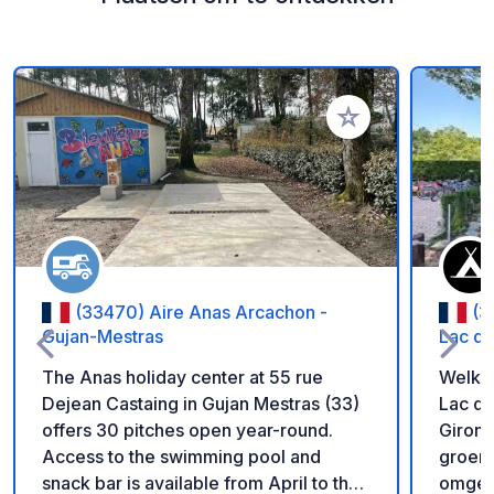
Voeg toe aan je fav
(33470) Aire Anas Arcachon -
(3
Gujan-Mestras
Lac d
The Anas holiday center at 55 rue
Welko
Dejean Castaing in Gujan Mestras (33)
Lac de
offers 30 pitches open year-round.
Girond
Access to the swimming pool and
groene
snack bar is available from April to the
omgevi