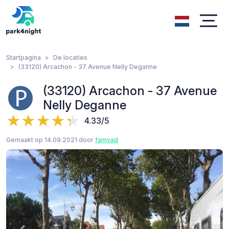
Startpagina
De locaties
(33120) Arcachon - 37 Avenue Nelly Deganne
(33120) Arcachon - 37 Avenue
Nelly Deganne
4.33/5
Gemaakt op 14.09.2021 door
famvad