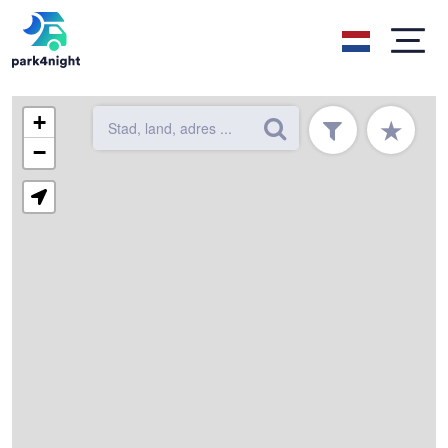
+
★
−