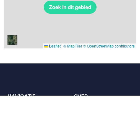
Zoek in dit gebied
Leaflet
|
© MapTiler
© OpenStreetMap contributors
NAVIGATIE
OVER
De locaties
Contact met ons
opnemen
Het charter
Partners
Gastheren