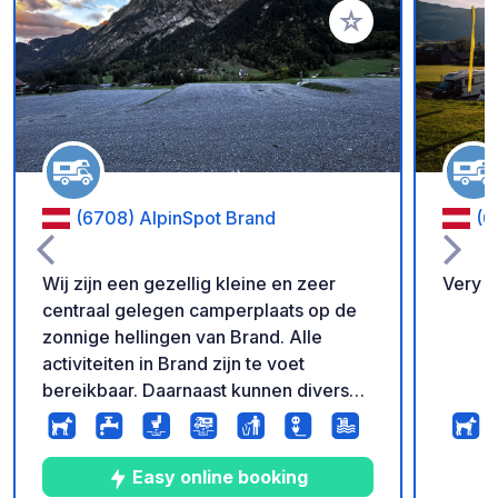
Voeg toe aan je fav
(6708) AlpinSpot Brand
(6
Wij zijn een gezellig kleine en zeer
Very n
centraal gelegen camperplaats op de
zonnige hellingen van Brand. Alle
activiteiten in Brand zijn te voet
bereikbaar. Daarnaast kunnen diverse
wandelingen direct vanaf de camping
worden gestart of met de gondellift
ernaast. Er is een gratis plek om je fiets
Easy online booking
te wassen en er is een