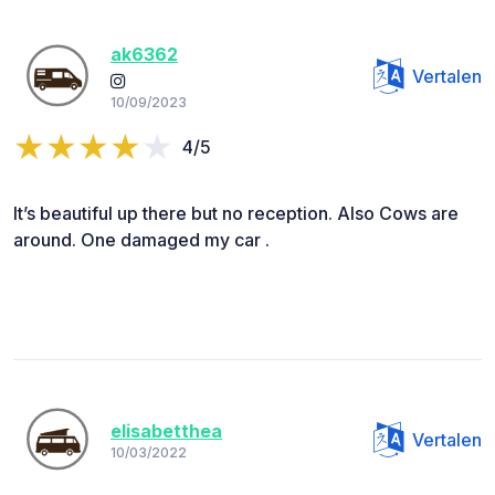
ak6362
Vertalen
10/09/2023
4/5
It’s beautiful up there but no reception. Also Cows are
around. One damaged my car .
elisabetthea
Vertalen
10/03/2022