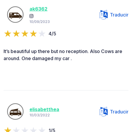
ak6362
Traducir
10/09/2023
4/5
It’s beautiful up there but no reception. Also Cows are
around. One damaged my car .
elisabetthea
Traducir
10/03/2022
1/5