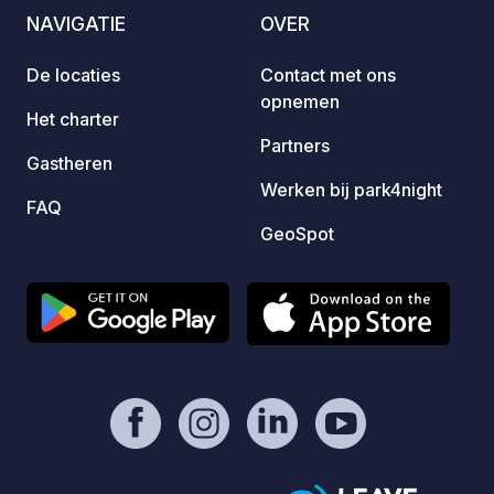
https://www.paypal.com/paypalme/Ti
en sei
NAVIGATIE
OVER
mOst1983 - https://geospot.app/en
geprod
door lokal
De locaties
Contact met ons
slecht
opnemen
snelwe
Het charter
Oost),
Partners
Gastheren
tussen
Werken bij park4night
Sloven
FAQ
pracht
GeoSpot
van Tr
wande
gewoon
Fietse
vinden
de boe
omligg
ritten
van Bohin
authen