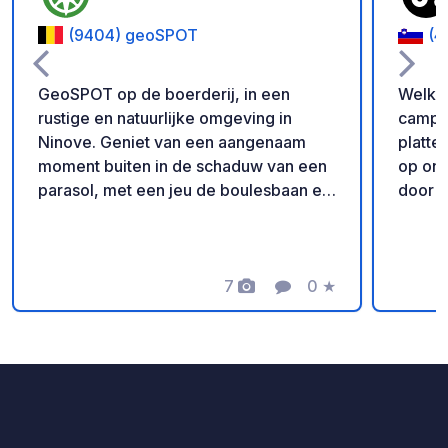
(9404) geoSPOT
(4
GeoSPOT op de boerderij, in een
Welkom
rustige en natuurlijke omgeving in
camper
Ninove. Geniet van een aangenaam
platteland Geniet van een
moment buiten in de schaduw van een
op onz
parasol, met een jeu de boulesbaan en
door n
ponyritjes voor de kinderen. Een ideale
leven.
plek voor een ontspannen vakantie.
en op 
Met dank aan de eigenaar voor het
kippen
delen van deze geoSPOT! :)
7
0
★
perfec
Foto's
Commentaar
Beoordeling
Herinnering : - Vergeet niet om bij
boerenl
aankomst de geocode te registreren -
24/7 z
Mijn voertuig is uitgerust met toiletten -
biedt 
⚠️Geen vuur of barbecue! - Free
huisg
donatie en zonder commissie voor de
melk, 
eigenaar. - Paypal
ijskof