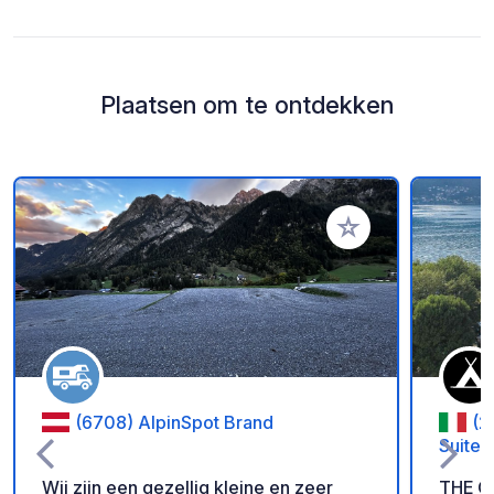
Plaatsen om te ontdekken
Voeg toe aan je fav
(6708) AlpinSpot Brand
(2
Suites
Wij zijn een gezellig kleine en zeer
THE CA