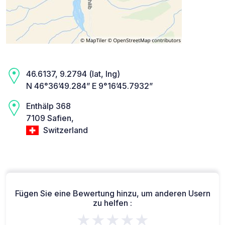
46.6137, 9.2794 (lat, lng)
N 46°36’49.284” E 9°16’45.7932”
Enthälp 368
7109 Safien,
Switzerland
Fügen Sie eine Bewertung hinzu, um anderen Usern
zu helfen :
★★★★★