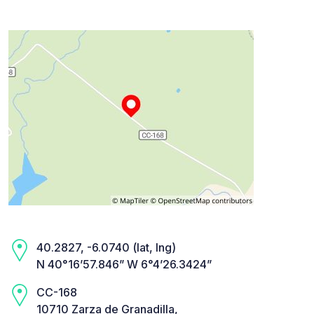
40.2827, -6.0740 (lat, lng)
N 40°16’57.846” W 6°4’26.3424”
CC-168
10710 Zarza de Granadilla,