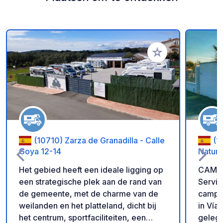
Voeg toe aan je fav
(10710) Zarza de Granadilla - Calle
(1
Goya 12-14
Natur
Het gebied heeft een ideale ligging op
CAMPE
een strategische plek aan de rand van
Servic
de gemeente, met de charme van de
campe
weilanden en het platteland, dicht bij
in Vía
het centrum, sportfaciliteiten, een
gelege