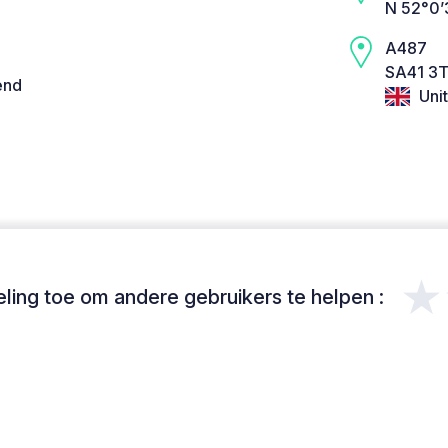
N 52°0’
A487
SA41 3T
end
Uni
★
ing toe om andere gebruikers te helpen :