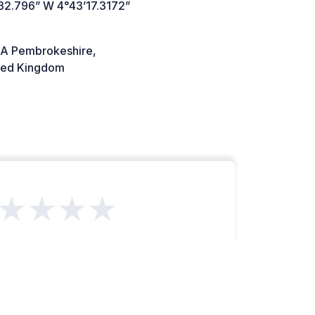
32.796” W 4°43’17.3172”
A Pembrokeshire,
ted Kingdom
★★★★