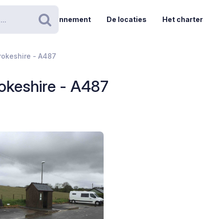
Abonnement
De locaties
Het charter
Zoeken
rokeshire - A487
okeshire - A487