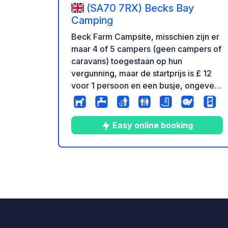
(SA70 7RX) Becks Bay
Camping
Beck Farm Campsite, misschien zijn er
maar 4 of 5 campers (geen campers of
caravans) toegestaan op hun
vergunning, maar de startprijs is £ 12
voor 1 persoon en een busje, ongeveer
de beste in de buurt van Tenby. Echt
een leuk milieuvriendelijk initiatief met
een boerderijwinkel die tot 5 uur open
Easy online booking
is en voedsel maakt. Ze zijn groot in
recycling, zonne-energie, enz. dus
geen aansluitingen, maar er is ruimte
4
36
4.6
★
Foto's
Commentaren
Beoord
om dingen bij te vullen als dat nodig is,
er zijn 5 toiletten en warme douches en
een gootsteen voor de afwas en een
pizzaoven! Overdag verkopen ze deeg
en beleg in de boerderijwinkel en zelfs