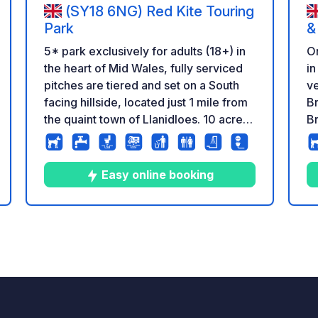
(SY18 6NG) Red Kite Touring
Park
&
L
O
5* park exclusively for adults (18+) in
in 
the heart of Mid Wales, fully serviced
v
pitches are tiered and set on a South
B
facing hillside, located just 1 mile from
Br
the quaint town of Llanidloes. 10 acre
o
dog walking area. Reception and shop
sl
on park.
me
Easy online booking
ge
w
bo
10
14
4.9
★
eling
Foto's
Commentaren
Beoordeling
visuitj
st
p
v
lu