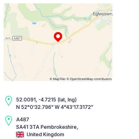
52.0091, -4.7215 (lat, lng)
N 52°0’32.796” W 4°43’17.3172”
A487
SA41 3TA Pembrokeshire,
United Kingdom