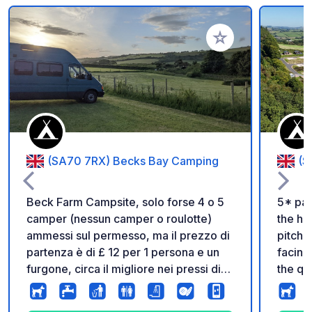
Aggiungi ai tuoi pref
(SA70 7RX) Becks Bay Camping
(S
Beck Farm Campsite, solo forse 4 o 5
5* par
camper (nessun camper o roulotte)
the he
ammessi sul permesso, ma il prezzo di
pitche
partenza è di £ 12 per 1 persona e un
facing 
furgone, circa il migliore nei pressi di
the qu
Tenby. Davvero simpatica l'iniziativa
dog wa
ecosostenibile con spaccio aziendale
on par