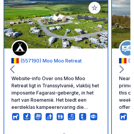
Voeg toe aan je fav
(557190) Moo Moo Retreat
(3
Website-info Over ons Moo Moo
Near R
Retreat ligt in Transsylvanië, vlakbij het
primev
imposante Fagarasi-gebergte, in het
this ca
hart van Roemenië. Het biedt een
weeks,
eersteklas kampeerervaring die
offer 
adembenemende uitzichten
black 
combineert met de rust van de natuur!
drinki
Premium staanplaats We hebben in
space 