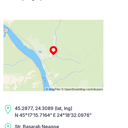
45.2877, 24.3089 (lat, lng)
N 45°17’15.7164” E 24°18’32.0976”
Str. Basarab Neagoe