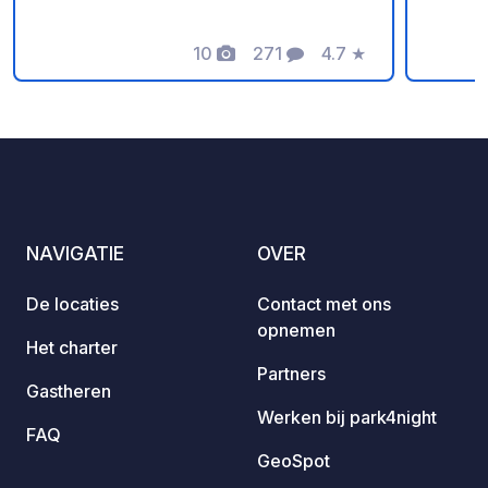
natuur
erkend
10
271
4.7
★
flora 
Foto's
Commentaren
Beoordeling
landschappen. De
bevolk
het pi
naast 
onder 
artist
Sants 
NAVIGATIE
OVER
Vega”,
stadh
De locaties
Contact met ons
bezoek
opnemen
kleine
Het charter
stenen
Partners
Gastheren
balkon
Werken bij park4night
kerk v
FAQ
van de
GeoSpot
intere