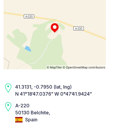
41.3131, -0.7950 (lat, lng)
N 41°18’47.0376” W 0°47’41.9424”
A-220
50130 Belchite,
Spain