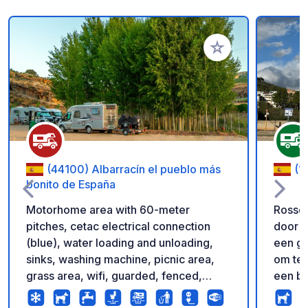
Voeg toe aan je fav
(44100) Albarracín el pueblo más
(1
bonito de España
Motorhome area with 60-meter
Rossel
pitches, cetac electrical connection
door d
(blue), water loading and unloading,
een ge
sinks, washing machine, picnic area,
om te 
grass area, wifi, guarded, fenced,
een be
possibility of booking with pverde app
bevind