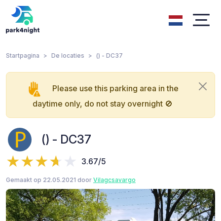
Startpagina
De locaties
() - DC37
Please use this parking area in the
daytime only, do not stay overnight 🚫
() - DC37
3.67/5
Gemaakt op 22.05.2021 door
Vilagcsavargo