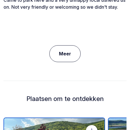
Came to park here and a very unhappy local ushered us
on. Not very friendly or welcoming so we didn't stay.
Meer
Plaatsen om te ontdekken