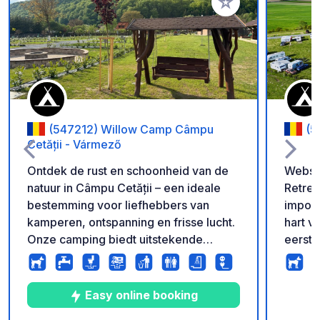
Voeg toe aan je fav
(547212) Willow Camp Câmpu
(5
Cetății - Vármező
Ontdek de rust en schoonheid van de
Website-info O
natuur in Câmpu Cetății – een ideale
Retreat
bestemming voor liefhebbers van
imposa
kamperen, ontspanning en frisse lucht.
hart v
Onze camping biedt uitstekende
eerste
faciliteiten voor zowel caravans en
ademb
campers als tenten, in een bijzondere
combin
natuurlijke omgeving. Of u nu op zoek
Premium st
Easy online booking
bent naar een weekendje weg of een
totaal