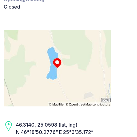
Closed
46.3140, 25.0598 (lat, lng)
N 46°18’50.2776” E 25°3’35.172”