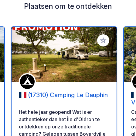
Plaatsen om te ontdekken
oe aan je favorieten
Voeg toe aan je 
(17310) Camping Le Dauphin
V
Het hele jaar geopend! Wat is er
Ca
authentieker dan het Île d'Oléron te
e
ontdekken op onze traditionele
o
camping? Gelegen tussen Boyardville
gl