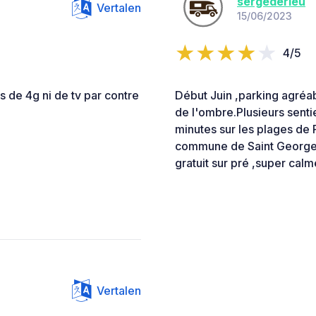
sergederieu
Vertalen
15/06/2023
4/5
Pas de 4g ni de tv par contre
Début Juin ,parking agréab
de l'ombre.Plusieurs senti
minutes sur les plages de P
commune de Saint Georges q
gratuit sur pré ,super cal
Vertalen