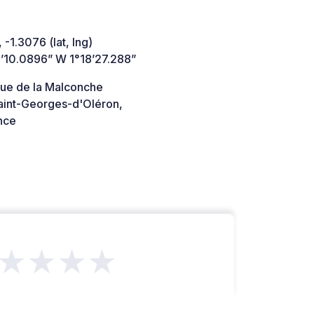
 -1.3076 (lat, lng)
’10.0896” W 1°18’27.288”
ue de la Malconche
aint-Georges-d'Oléron,
nce
★★★★