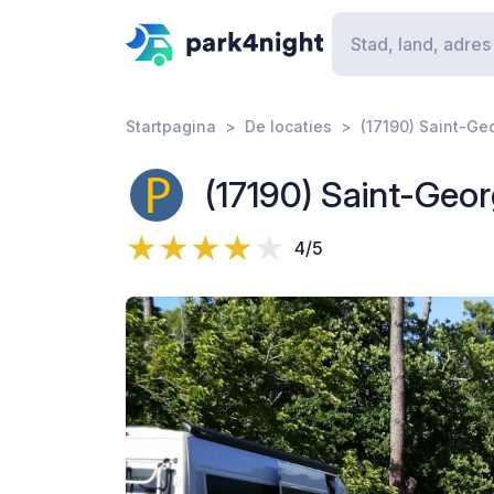
Startpagina
De locaties
(17190) Saint-Ge
(17190) Saint-Geo
4/5