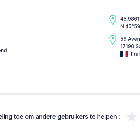
45.9861,
N 45°59
59 Aven
17190 S
end
Fra
★
ing toe om andere gebruikers te helpen :