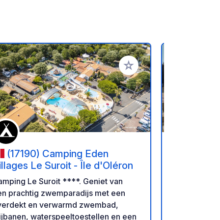
favorieten
Voeg toe aan je favorieten
(17190) Camping Eden
(17310
illages Le Suroit - Île d'Oléron
Atlantique
mping Le Suroit ****. Geniet van
Les Flots-At
en prachtig zwemparadijs met een
familiecampi
verdekt en verwarmd zwembad,
met directe 
ijbanen, waterspeeltoestellen en een
Oceaan. De 