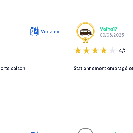
ValYa17
Vertalen
09/06/2025
4/5
morte saison
Stationnement ombragé et 