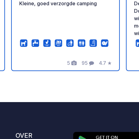
Kleine, goed verzorgde camping
De
Do
wi
m
wi
(m
vos) l
is
5
95
4.7
★
ki
en
rdeling
Foto's
Commentaren
Beoordeling
ge
voertu
ka
m
ui
op
de 
s
dou
OVER
zo