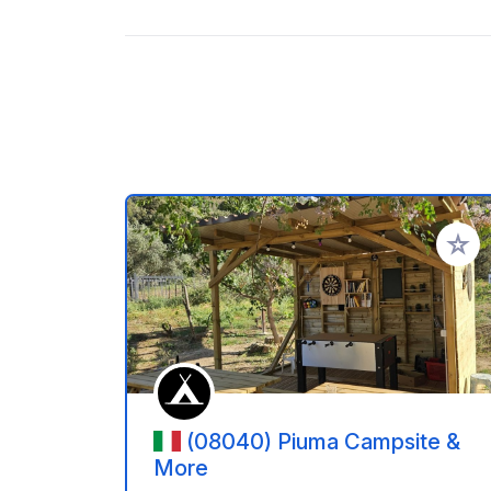
Voeg t
(08040) Piuma Campsite &
More