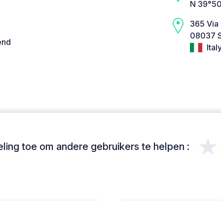
N 39°50
365 Via
08037 S
end
Ital
★
ing toe om andere gebruikers te helpen :