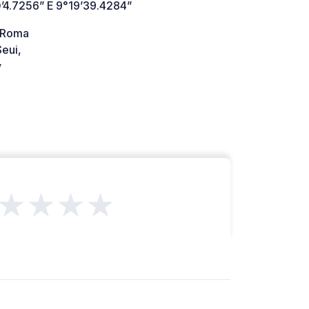
’4.7256” E 9°19’39.4284”
 Roma
eui,
y
★★★★