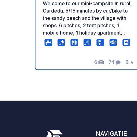
Welcome to our mini-campsite in rural
Cardedu. 5/15 minutes by car/bike to
the sandy beach and the village with
shops. 6 pitches, 2 tent pitches, 1
mobile home, 1 holiday apartment,
modern sanitary facilities, kitchenette,
washing facilities, barbecue facilities,
communal area and more await you, in
6
74
5
★
a family atmosphere. On the communal
Foto's
Commentar
Beoo
area you can watch TV and play
games. You can find more information
and impressions on our website. Pets
on request. IMPORTANT: Our pitches
are not suitable for oversized mobile
homes. Registration by telephone is
requested, as there are only a few
pitches.
NAVIGATIE