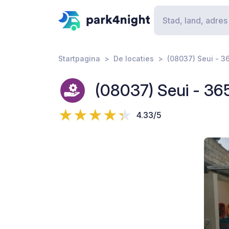
Startpagina
De locaties
(08037) Seui - 3
(08037) Seui - 36
4.33/5