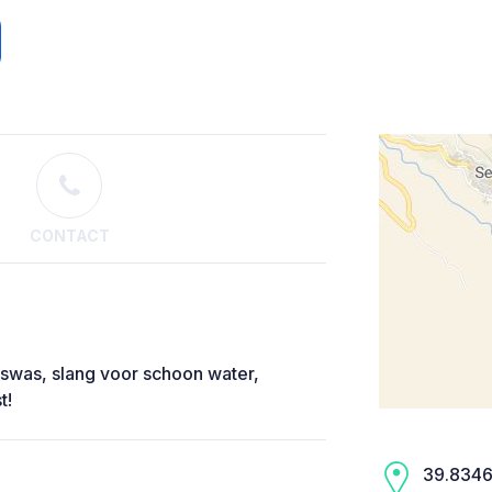
CONTACT
gswas, slang voor schoon water,
t!
39.8346,