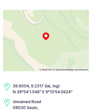
39.9004, 9.2317 (lat, lng)
N 39°54’1.548” E 9°13’54.0624”
Unnamed Road
08030 Seulo,