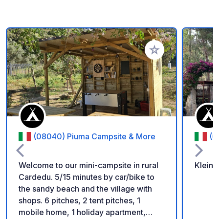
Voeg toe aan je fav
(08040) Piuma Campsite & More
(0
Welcome to our mini-campsite in rural
Kleine
Cardedu. 5/15 minutes by car/bike to
the sandy beach and the village with
shops. 6 pitches, 2 tent pitches, 1
mobile home, 1 holiday apartment,