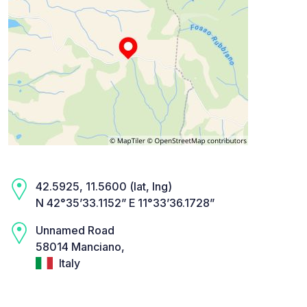
42.5925, 11.5600 (lat, lng)
N 42°35’33.1152” E 11°33’36.1728”
Unnamed Road
58014 Manciano,
Italy