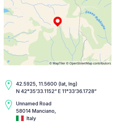
42.5925, 11.5600 (lat, lng)
N 42°35’33.1152” E 11°33’36.1728”
Unnamed Road
58014 Manciano,
Italy