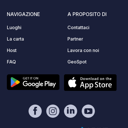
maremmana, un vero spettacolo per gli
occhi. Prodotti a km 0: L'azienda
NAVIGAZIONE
A PROPOSITO DI
agricola produce olio extravergine di
oliva biologico, verdure sott'olio,
Luoghi
Contattaci
amaro alle foglie d'olivo e molto altro.
Potrai acquistare questi prodotti
La carta
Partner
direttamente in azienda. Piccola cucina
Host
Lavora con noi
: Gusta i sapori della tradizione toscana
nel nostro ristorante interno, aperto per
FAQ
GeoSpot
merende, pranzi e cene. Attenzione :
uso piscina da concordare con luca ;
Spazi comuni: Utilizza gli spazi esterni
comuni dell'agriturismo per rilassarti e
socializzare con altri camperisti. Servizi
aggiuntivi: Possibilità di acquistare i
prodotti direttamente in azienda. Vieni
a trovarci e vivi un'esperienza
indimenticabile!