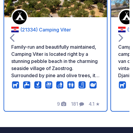
(21334) Camping Viter
(2
Family-run and beautifully maintained,
Campin
Camping Viter is located right by a
campin
stunning pebble beach in the charming
van de
seaside village of Zaostrog.
vintag
Surrounded by pine and olive trees, it
Djani 
offers a peaceful Mediterranean
gewens
atmosphere and spacious pitches for
voor c
tents, caravans, and motorhomes.
Twee i
Restaurants and shops are nearby, and
9
181
4.1
★
numme
Foto's
Commentaren
Beoordeling
the friendly staff speak English,
elektri
German, and Croatian.
voorzi
totaal
loopaf