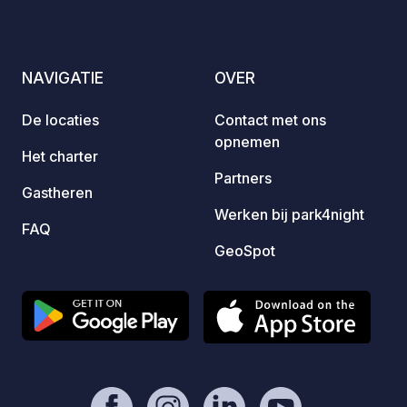
oktobe
van pi
een kl
NAVIGATIE
OVER
op loo
fietsr
De locaties
Contact met ons
Lovišt
opnemen
Orebić
Het charter
km. Wa
Partners
Gastheren
1000 m
Werken bij park4night
snorke
FAQ
Kinder
GeoSpot
Groot 
meter 
platte
van ee
Welko