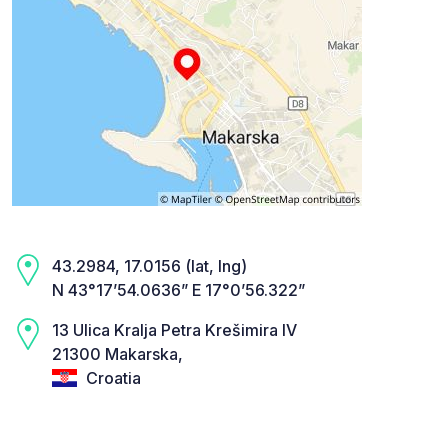
43.2984, 17.0156 (lat, lng)
N 43°17’54.0636” E 17°0’56.322”
13 Ulica Kralja Petra Krešimira IV
21300 Makarska,
Croatia