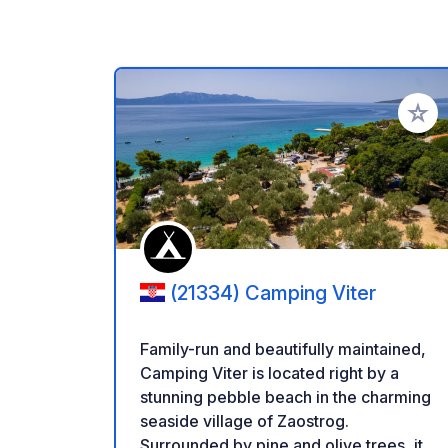
Aggiung
(21334) Camping Viter
Family-run and beautifully maintained,
Camping Viter is located right by a
stunning pebble beach in the charming
seaside village of Zaostrog.
Surrounded by pine and olive trees, it