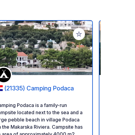
referiti
Aggiungi ai tuoi preferiti
(21335) Camping Podaca
(21405
island ret
mping Podaca is a family-run
Gea Viva is 
mpsite located next to the sea and a
camp on a P
rge pebble beach in village Podaca
beautiful pit
 the Makarska Riviera. Campsite has
15 minutes' 
n area of approximately 4000 m2
harbour villa