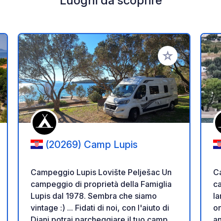
Luoghi da scoprire
i ai tuoi preferiti
Aggiungi ai tuoi p
(20269) Camp Lupis
Campeggio Lupis Lovište Pelješac Un
Ca
campeggio di proprietà della Famiglia
ca
Lupis dal 1978. Sembra che siamo
la
vintage :) ... Fidati di noi, con l'aiuto di
on
Djani potrai parcheggiare il tuo camper
a