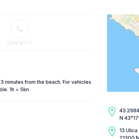
CONTATTO
 3 minutes from the beach. For vehicles
ble. 1h = 5kn
43.2984,
N 43°17
13 Ulica
21300 M