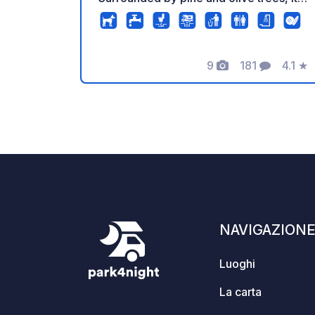
offers a peaceful Mediterranean
atmosphere and spacious pitches for
tents, caravans, and motorhomes.
Restaurants and shops are nearby, and
9
181
4.1
★
Foto
Commenti
Valuta
the friendly staff speak English,
German, and Croatian.
NAVIGAZION
Luoghi
La carta