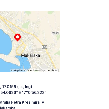
 17.0156 (lat, lng)
’54.0636” E 17°0’56.322”
 Kralja Petra Krešimira IV
akarska,