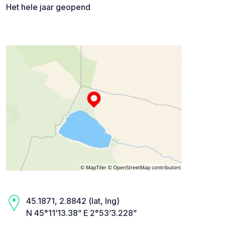
Het hele jaar geopend
45.1871, 2.8842 (lat, lng)
N 45°11’13.38” E 2°53’3.228”