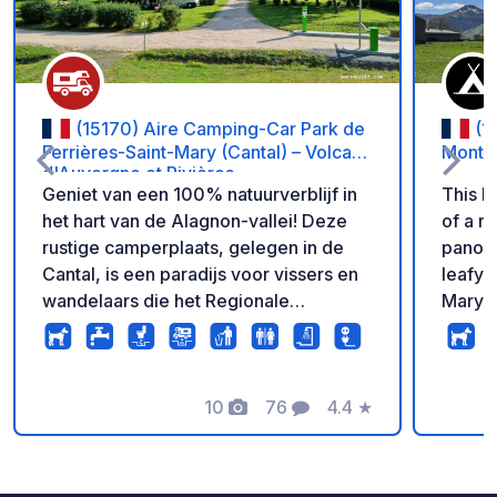
(15170) Aire Camping-Car Park de
(1
Ferrières-Saint-Mary (Cantal) – Volcans
Monts 
d'Auvergne et Rivières.
Geniet van een 100% natuurverblijf in
This l
het hart van de Alagnon-vallei! Deze
of a r
rustige camperplaats, gelegen in de
panora
Cantal, is een paradijs voor vissers en
leafy 
wandelaars die het Regionale
Mary a
Natuurpark van de Vulkanen van de
Auvergne willen ontdekken. Een oase
van rust en frisse lucht. Het terrein
biedt kwaliteitsvoorzieningen met
10
76
4.4
★
Foto's
Commentaren
Beoordeling
elektriciteit op elke standplaats,
gescheiden afvalinzameling, een
functionele lozingszone en beveiligde