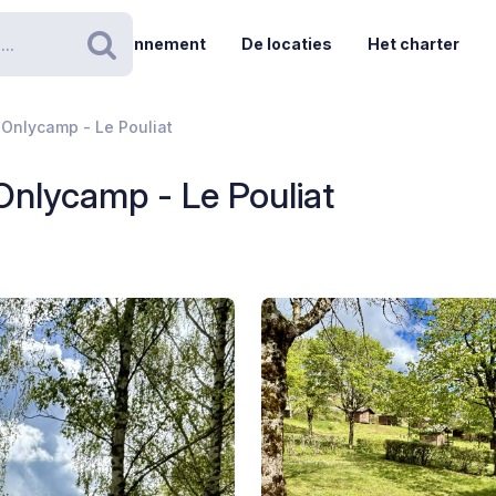
Abonnement
De locaties
Het charter
Zoeken
Onlycamp - Le Pouliat
nlycamp - Le Pouliat