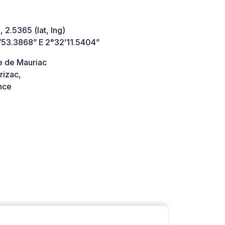
 2.5365 (lat, lng)
’53.3868” E 2°32’11.5404”
e de Mauriac
rizac,
nce