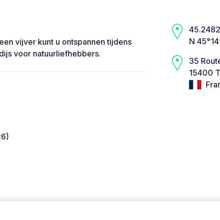
45.2482,
N 45°14
 een vijver kunt u ontspannen tijdens
dijs voor natuurliefhebbers.
35 Rout
15400 T
Fra
26)