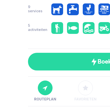
9
services
5
activiteiten
Boe
ROUTEPLAN
FAVORIETEN