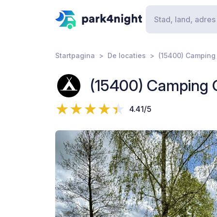
Startpagina
De locaties
(15400) Camping 
(15400) Camping O
4.41/5